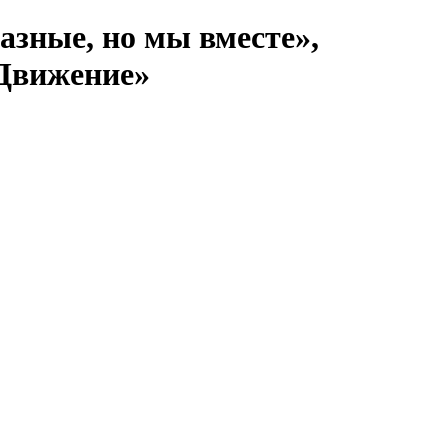
зные, но мы вместе»,
оДвижение»