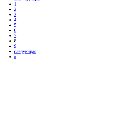
1
2
3
4
5
6
7
8
9
следующая
»