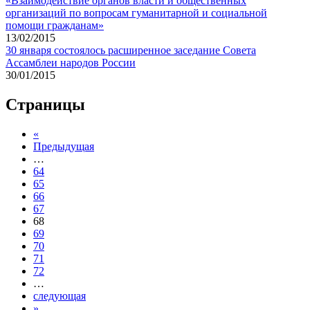
«Взаимодействие органов власти и общественных
организаций по вопросам гуманитарной и социальной
помощи гражданам»
13/02/2015
30 января состоялось расширенное заседание Совета
Ассамблеи народов России
30/01/2015
Страницы
«
Предыдущая
…
64
65
66
67
68
69
70
71
72
…
следующая
»