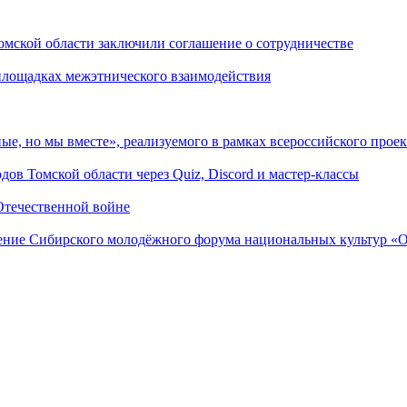
мской области заключили соглашение о сотрудничестве
 площадках межэтнического взаимодействия
ые, но мы вместе», реализуемого в рамках всероссийского пр
ов Томской области через Quiz, Discord и мастер-классы
Отечественной войне
дение Сибирского молодёжного форума национальных культур «