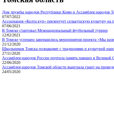
Дом дружбы народов Республики Коми и Ассамблея народов То
07/07/2022
Ассоциация «Колта куп» презентует селькупскую культуру на
07/06/2021
В Томске стартовал Межнациональный футбольный турнир
12/02/2021
В Томске успешно завершились мероприятия проекта «Мы разн
21/12/2020
Школьников Томска познакомят с традициями и культурой народ
27/11/2020
Ассамблея народов России почтила память павших в Великой 
22/06/2020
Ассамблея народов Томской области выиграла грант на прове
24/05/2020