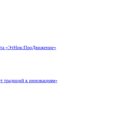
оекта «ЭтНик:ПроДвижение»
От традиций к инновациям»